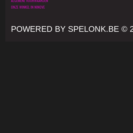
ALGEMENE VOORWAARDEN
ONZE WINKEL IN NINOVE
POWERED BY SPELONK.BE © 