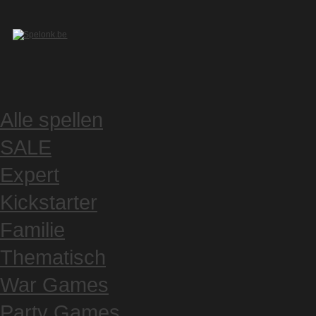
Alle spellen
SALE
Expert
Kickstarter
Familie
Thematisch
War Games
Party Games