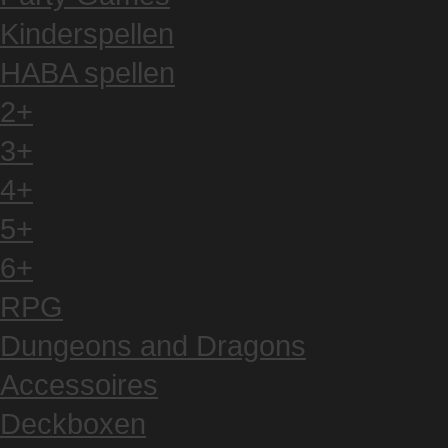
Kinderspellen
HABA spellen
2+
3+
4+
5+
6+
RPG
Dungeons and Dragons
Accessoires
Deckboxen