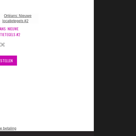
ANS: NIEUWE
TIETEGELS #2
0€
ESTELLEN