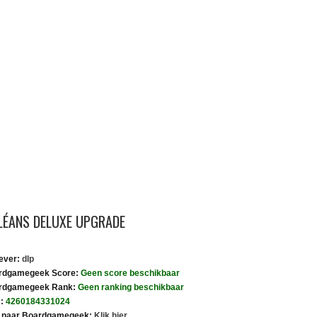
LÉANS DELUXE UPGRADE
ever:
dlp
rdgamegeek Score:
Geen score beschikbaar
rdgamegeek Rank:
Geen ranking beschikbaar
:
4260184331024
k naar Boardgamegeek:
Klik hier