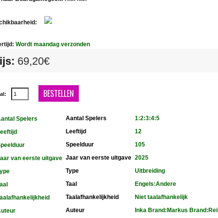
hikbaarheid:
In
Stock
rtijd:
Wordt maandag verzonden
ijs:
69,20€
BESTELLEN
al:
Aantal Spelers
1:2:3:4:5
Leeftijd
12
Speelduur
105
Jaar van eerste uitgave
2025
Type
Uitbreiding
Taal
Engels:Andere
Taalafhankelijkheid
Niet taalafhankelijk
Auteur
Inka Brand:Markus Brand:Re