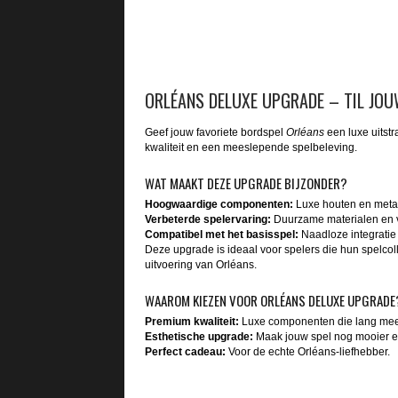
ORLÉANS DELUXE UPGRADE – TIL JOU
Geef jouw favoriete bordspel
Orléans
een luxe uitst
kwaliteit en een meeslepende spelbeleving.
WAT MAAKT DEZE UPGRADE BIJZONDER?
Hoogwaardige componenten:
Luxe houten en metal
Verbeterde spelervaring:
Duurzame materialen en ver
Compatibel met het basisspel:
Naadloze integratie
Deze upgrade is ideaal voor spelers die hun spelcol
uitvoering van Orléans.
WAAROM KIEZEN VOOR ORLÉANS DELUXE UPGRADE
Premium kwaliteit:
Luxe componenten die lang me
Esthetische upgrade:
Maak jouw spel nog mooier e
Perfect cadeau:
Voor de echte Orléans-liefhebber.