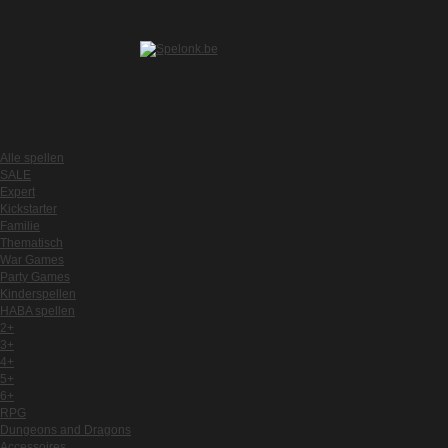
Alle spellen
SALE
Expert
Kickstarter
Familie
Thematisch
War Games
Party Games
Kinderspellen
HABA spellen
2+
3+
4+
5+
6+
RPG
Dungeons and Dragons
Accessoires