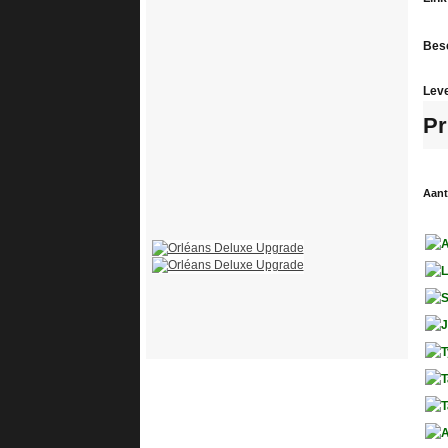
Besc
Leve
Pr
Aant