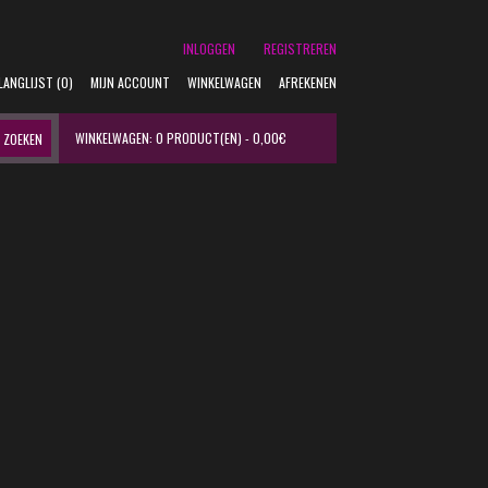
INLOGGEN
REGISTREREN
LANGLIJST (0)
MIJN ACCOUNT
WINKELWAGEN
AFREKENEN
WINKELWAGEN:
0 PRODUCT(EN) - 0,00€
ZOEKEN