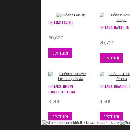
ORLÉANS FAN-KIT
ORLÉANS: HANDEL EN 
30,60€
20,70€
BESTELLEN
BESTELLEN
ORLÉANS: NIEUWE
ORLÉANS: DRAAIBRU
LOCATIETEGELS #4
3,20€
4,50€
BESTELLEN
BESTELLEN