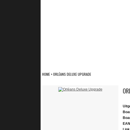
HOME
>
ORLÉANS DELUXE UPGRADE
OR
Uitg
Boa
Boa
EAN
Lin