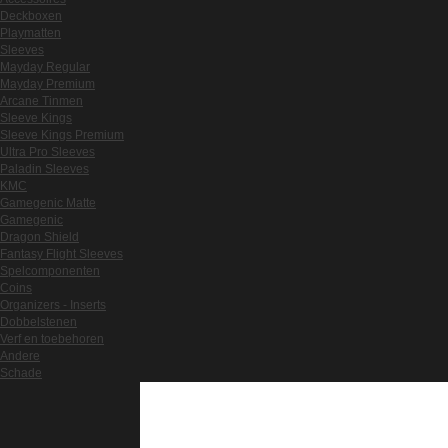
Deckboxen
Playmatten
Sleeves
Mayday Regular
Mayday Premium
Arcane Tinmen
Sleeve Kings
Sleeve Kings Premium
Ultra Pro Sleeves
Paladin Sleeves
KMC
Gamegenic Matte
Gamegenic
Dragon Shield
Fantasy Flight Sleeves
Spelcomponenten
Coins
Organizers - Inserts
Dobbelstenen
Verf en toebehoren
Andere
Schade