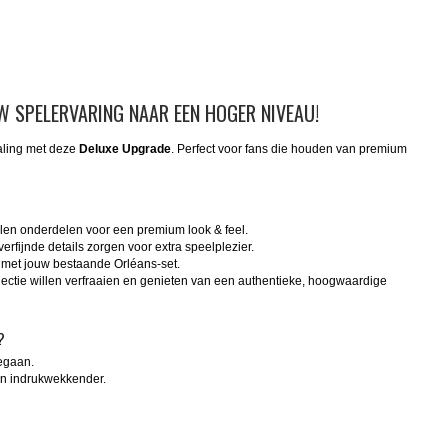
W SPELERVARING NAAR EEN HOGER NIVEAU!
raling met deze
Deluxe Upgrade
. Perfect voor fans die houden van premium
en onderdelen voor een premium look & feel.
fijnde details zorgen voor extra speelplezier.
 met jouw bestaande Orléans-set.
lectie willen verfraaien en genieten van een authentieke, hoogwaardige
?
egaan.
n indrukwekkender.